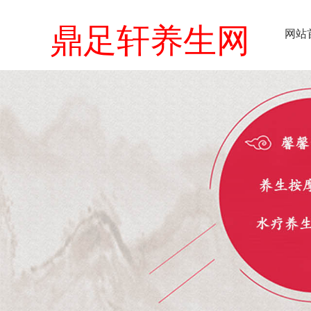
鼎足轩养生网
网站